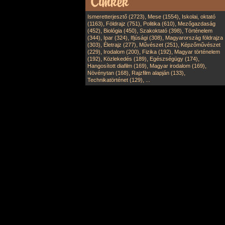
,
,
Ismeretterjesztő (2723)
Mese (1554)
Iskolai, oktató
,
,
,
(1163)
Földrajz (751)
Politika (610)
Mezőgazdaság
,
,
,
(452)
Biológia (450)
Szakoktató (398)
Történelem
,
,
,
(344)
Ipar (324)
Ifjúsági (308)
Magyarország földrajza
,
,
,
(303)
Életrajz (277)
Művészet (251)
Képzőművészet
,
,
,
(229)
Irodalom (200)
Fizika (192)
Magyar történelem
,
,
,
(192)
Közlekedés (189)
Egészségügy (174)
,
,
Hangosított diafilm (169)
Magyar irodalom (169)
,
,
Növénytan (168)
Rajzfilm alapján (133)
,
Technikatörténet (129)
...