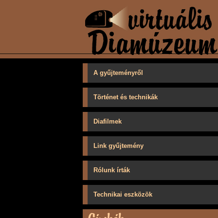
A gyűjteményről
Történet és technikák
Diafilmek
Link gyűjtemény
Rólunk írták
Technikai eszközök