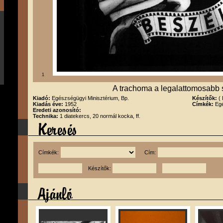
1
A trachoma a legalattomosabb
Kiadó:
Egészségügyi Minisztérium, Bp.
Készítők:
(
Kiadás éve:
1952
Címkék:
Egé
Eredeti azonosító:
Technika:
1 diatekercs, 20 normál kocka, ff.
Címkék:
Cím:
Készítők: