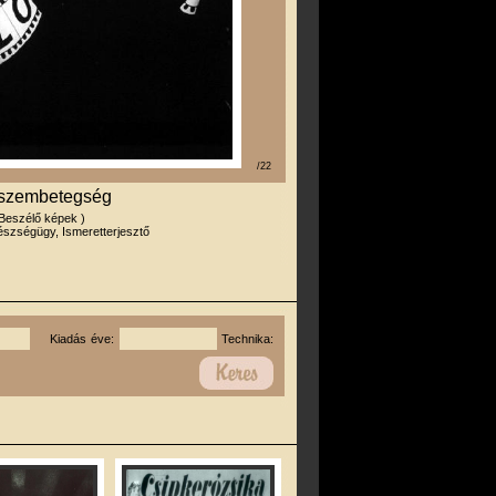
/22
 szembetegség
 Beszélő képek )
szségügy, Ismeretterjesztő
Kiadás éve:
Technika: