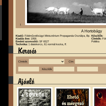
1
A Hortobágy
Kiadó:
Földművelésügyi Minisztérium Propaganda Osztálya, Bp.
Készítők:
Kiadás éve:
1956
Címkék:
Föl
Eredeti azonosító:
SF 6527
Politika
Technika:
1 diatekercs, 61 normál kocka, ff.
Címkék:
Cím:
Készítők: