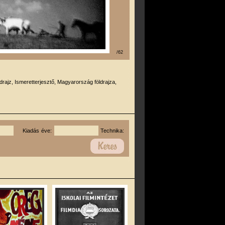
/62
drajz, Ismeretterjesztő, Magyarország földrajza,
Kiadás éve:
Technika: