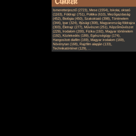
,
,
Ismeretterjesztő (2723)
Mese (1554)
Iskolai, oktató
,
,
,
(1163)
Földrajz (751)
Politika (610)
Mezőgazdaság
,
,
,
(452)
Biológia (450)
Szakoktató (398)
Történelem
,
,
,
(344)
Ipar (324)
Ifjúsági (308)
Magyarország földrajza
,
,
,
(303)
Életrajz (277)
Művészet (251)
Képzőművészet
,
,
,
(229)
Irodalom (200)
Fizika (192)
Magyar történelem
,
,
,
(192)
Közlekedés (189)
Egészségügy (174)
,
,
Hangosított diafilm (169)
Magyar irodalom (169)
,
,
Növénytan (168)
Rajzfilm alapján (133)
,
Technikatörténet (129)
...