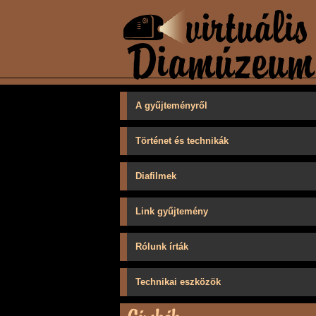
A gyűjteményről
Történet és technikák
Diafilmek
Link gyűjtemény
Rólunk írták
Technikai eszközök