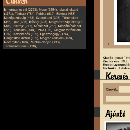
,
,
Ismeretterjesztő (2723)
Mese (1554)
Iskolai, oktató
,
,
,
,
(1171)
Földrajz (754)
Politika (610)
Biológia (453)
,
,
Mezőgazdaság (453)
Szakoktató (398)
Történelem
,
,
,
(344)
Ipar (325)
Ifjúsági (308)
Magyarország földrajza
,
,
,
(303)
Életrajz (277)
Művészet (252)
Képzőművészet
,
,
,
(229)
Irodalom (200)
Fizika (193)
Magyar történelem
,
,
,
(192)
Közlekedés (189)
Egészségügy (176)
,
,
Hangosított diafilm (169)
Magyar irodalom (169)
,
,
Növénytan (168)
Rajzfilm alapján (133)
1
,
Technikatörténet (130)
...
Kiadó:
Iskolai Film
Kiadás éve:
1953
Eredeti azonosító
Technika:
1 diatek
Címkék: