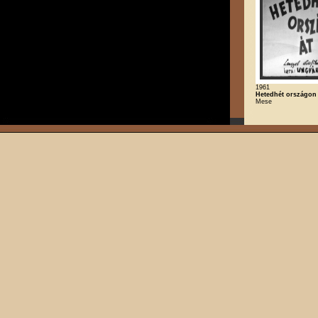
1961
Hetedhét országon 
Mese