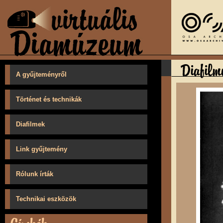
A gyűjteményről
Történet és technikák
Diafilmek
Link gyűjtemény
Rólunk írták
Technikai eszközök