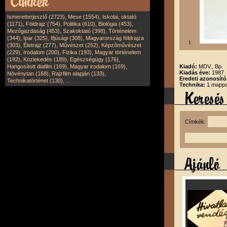
,
,
Ismeretterjesztő (2723)
Mese (1554)
Iskolai, oktató
,
,
,
,
(1171)
Földrajz (754)
Politika (610)
Biológia (453)
,
,
Mezőgazdaság (453)
Szakoktató (398)
Történelem
,
,
,
(344)
Ipar (325)
Ifjúsági (308)
Magyarország földrajza
1
,
,
,
(303)
Életrajz (277)
Művészet (252)
Képzőművészet
,
,
,
(229)
Irodalom (200)
Fizika (193)
Magyar történelem
,
,
,
(192)
Közlekedés (189)
Egészségügy (176)
,
,
Hangosított diafilm (169)
Magyar irodalom (169)
Kiadó:
MDV., Bp.
Kiadás éve:
1987
,
,
Növénytan (168)
Rajzfilm alapján (133)
Eredeti azonosító
,
Technikatörténet (130)
...
Technika:
1 mappa,
Címkék: