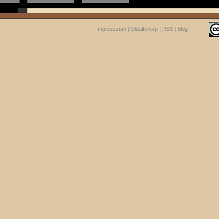
Impresszum
|
Oldaltérkép
|
RSS
|
Blog