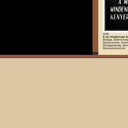
1938
A mi mindennapi ke
Biológia, Élelmiszerip
Gasztronomia, Ismere
Mezőgazdaság, Növé
Növénytermesztés