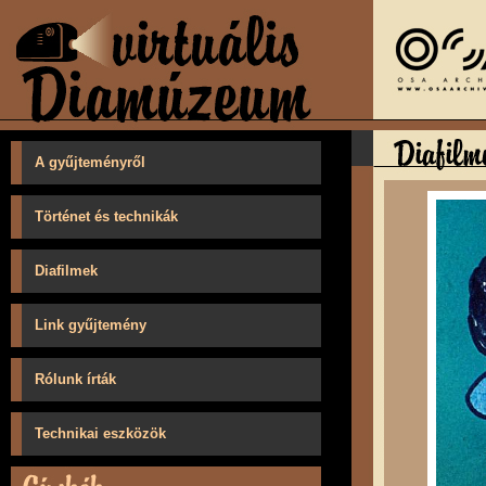
A gyűjteményről
Történet és technikák
Diafilmek
Link gyűjtemény
Rólunk írták
Technikai eszközök