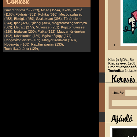
,
,
Ismeretterjesztő (2723)
Mese (1554)
Iskolai, oktató
,
,
,
(1163)
Földrajz (751)
Politika (610)
Mezőgazdaság
,
,
,
(452)
Biológia (450)
Szakoktató (398)
Történelem
,
,
,
(344)
Ipar (324)
Ifjúsági (308)
Magyarország földrajza
,
,
,
(303)
Életrajz (277)
Művészet (251)
Képzőművészet
,
,
,
(229)
Irodalom (200)
Fizika (192)
Magyar történelem
,
,
,
(192)
Közlekedés (189)
Egészségügy (174)
,
,
Hangosított diafilm (169)
Magyar irodalom (169)
,
,
Növénytan (168)
Rajzfilm alapján (133)
1
,
Technikatörténet (129)
...
Kiadó:
MDV., Bp.
Kiadás éve:
1968
Eredeti azonosító
Technika:
1 diatek
Címkék: