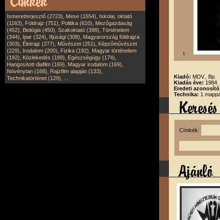
,
,
Ismeretterjesztő (2723)
Mese (1554)
Iskolai, oktató
,
,
,
(1163)
Földrajz (751)
Politika (610)
Mezőgazdaság
,
,
,
(452)
Biológia (450)
Szakoktató (398)
Történelem
,
,
,
(344)
Ipar (324)
Ifjúsági (308)
Magyarország földrajza
,
,
,
(303)
Életrajz (277)
Művészet (251)
Képzőművészet
,
,
,
(229)
Irodalom (200)
Fizika (192)
Magyar történelem
1
,
,
,
(192)
Közlekedés (189)
Egészségügy (174)
,
,
Hangosított diafilm (169)
Magyar irodalom (169)
,
,
Növénytan (168)
Rajzfilm alapján (133)
Kiadó:
MDV., Bp.
,
Technikatörténet (129)
...
Kiadás éve:
1984
Eredeti azonosító
Technika:
1 mappa
Címkék: