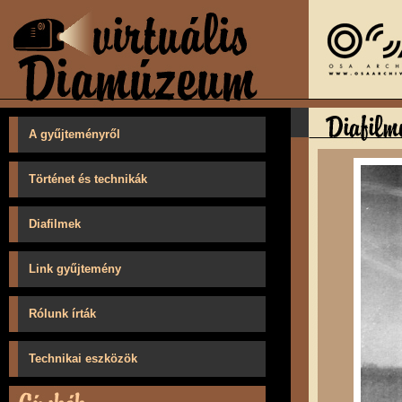
A gyűjteményről
Történet és technikák
Diafilmek
Link gyűjtemény
Rólunk írták
Technikai eszközök