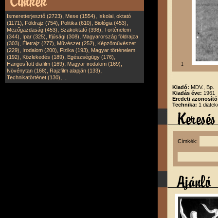
,
,
Ismeretterjesztő (2723)
Mese (1554)
Iskolai, oktató
,
,
,
,
(1171)
Földrajz (754)
Politika (610)
Biológia (453)
,
,
Mezőgazdaság (453)
Szakoktató (398)
Történelem
,
,
,
(344)
Ipar (325)
Ifjúsági (308)
Magyarország földrajza
,
,
,
(303)
Életrajz (277)
Művészet (252)
Képzőművészet
,
,
,
(229)
Irodalom (200)
Fizika (193)
Magyar történelem
,
,
,
(192)
Közlekedés (189)
Egészségügy (176)
,
,
Hangosított diafilm (169)
Magyar irodalom (169)
1
,
,
Növénytan (168)
Rajzfilm alapján (133)
,
Technikatörténet (130)
...
Kiadó:
MDV., Bp.
Kiadás éve:
1961
Eredeti azonosít
Technika:
1 diatek
Címkék: