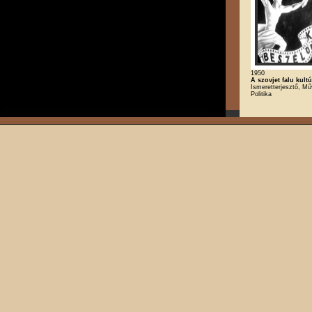
1950
A szovjet falu kultú
Ismeretterjesztő, Mű
Politika