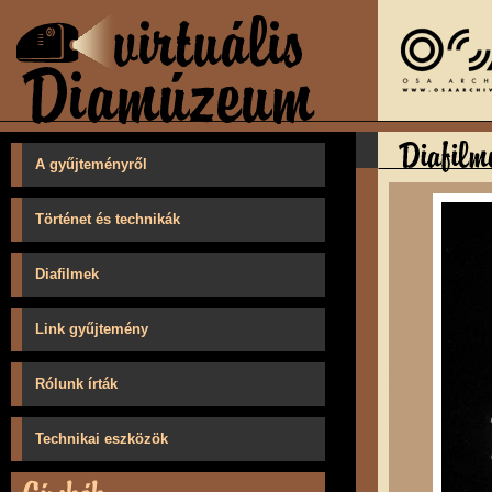
A gyűjteményről
Történet és technikák
Diafilmek
Link gyűjtemény
Rólunk írták
Technikai eszközök