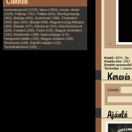
,
,
Ismeretterjesztő (2723)
Mese (1554)
Iskolai, oktató
,
,
,
(1163)
Földrajz (751)
Politika (610)
Mezőgazdaság
,
,
,
(452)
Biológia (450)
Szakoktató (398)
Történelem
,
,
,
(344)
Ipar (324)
Ifjúsági (308)
Magyarország földrajza
,
,
,
(303)
Életrajz (277)
Művészet (251)
Képzőművészet
,
,
,
(229)
Irodalom (200)
Fizika (192)
Magyar történelem
,
,
,
(192)
Közlekedés (189)
Egészségügy (174)
,
,
Hangosított diafilm (169)
Magyar irodalom (169)
,
,
Növénytan (168)
Rajzfilm alapján (133)
1
,
Technikatörténet (129)
...
Kiadó:
MDV., Bp.
Kiadás éve:
1957
Eredeti azonosít
Technika:
1 diatek
Címkék: