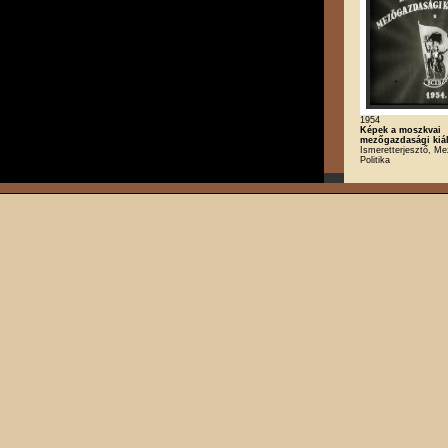
1954
Képek a moszkvai
mezőgazdasági kiál
Ismeretterjesztő, M
Politika