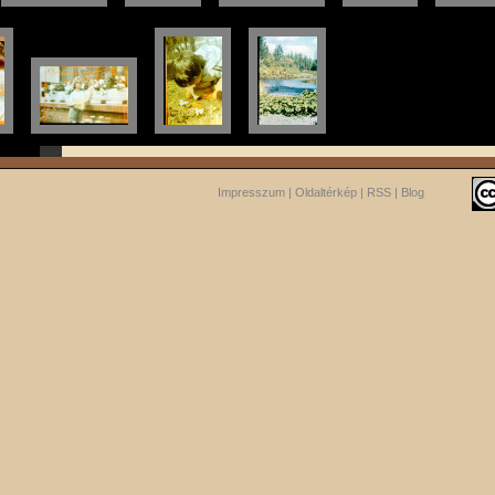
Impresszum
|
Oldaltérkép
|
RSS
|
Blog