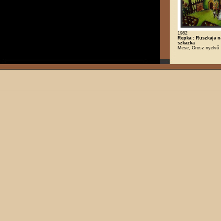
1982
Repka : Ruszkaja n
szkazka
Mese, Orosz nyelvű