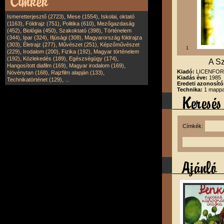
,
,
Ismeretterjesztő (2723)
Mese (1554)
Iskolai, oktató
,
,
,
(1163)
Földrajz (751)
Politika (610)
Mezőgazdaság
,
,
,
(452)
Biológia (450)
Szakoktató (398)
Történelem
,
,
,
(344)
Ipar (324)
Ifjúsági (308)
Magyarország földrajza
,
,
,
(303)
Életrajz (277)
Művészet (251)
Képzőművészet
1
,
,
,
(229)
Irodalom (200)
Fizika (192)
Magyar történelem
,
,
,
(192)
Közlekedés (189)
Egészségügy (174)
A Sz
,
,
Hangosított diafilm (169)
Magyar irodalom (169)
Kiadó:
LICENFORG
,
,
Növénytan (168)
Rajzfilm alapján (133)
Kiadás éve:
1985
,
Technikatörténet (129)
...
Eredeti azonosító
Technika:
1 mappa
Címkék: