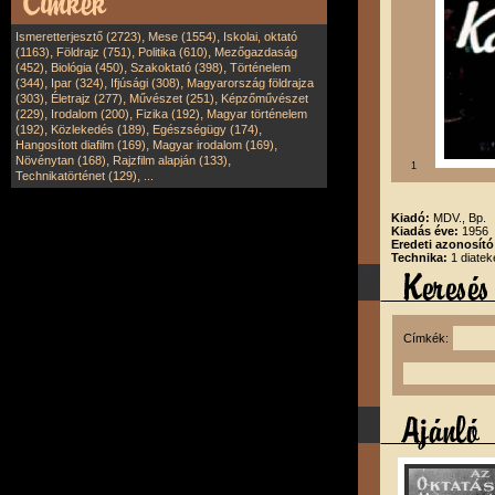
,
,
Ismeretterjesztő (2723)
Mese (1554)
Iskolai, oktató
,
,
,
(1163)
Földrajz (751)
Politika (610)
Mezőgazdaság
,
,
,
(452)
Biológia (450)
Szakoktató (398)
Történelem
,
,
,
(344)
Ipar (324)
Ifjúsági (308)
Magyarország földrajza
,
,
,
(303)
Életrajz (277)
Művészet (251)
Képzőművészet
,
,
,
(229)
Irodalom (200)
Fizika (192)
Magyar történelem
,
,
,
(192)
Közlekedés (189)
Egészségügy (174)
,
,
Hangosított diafilm (169)
Magyar irodalom (169)
,
,
Növénytan (168)
Rajzfilm alapján (133)
1
,
Technikatörténet (129)
...
Kiadó:
MDV., Bp.
Kiadás éve:
1956
Eredeti azonosít
Technika:
1 diatek
Címkék: