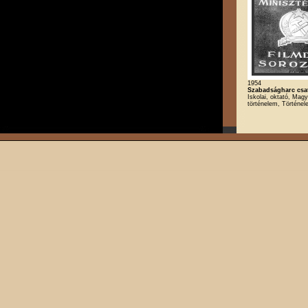
1954
Szabadságharc csatá
Iskolai, oktató, Magy
történelem, Történe