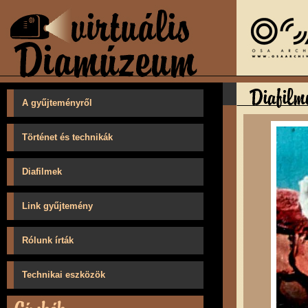
A gyűjteményről
Történet és technikák
Diafilmek
Link gyűjtemény
Rólunk írták
Technikai eszközök