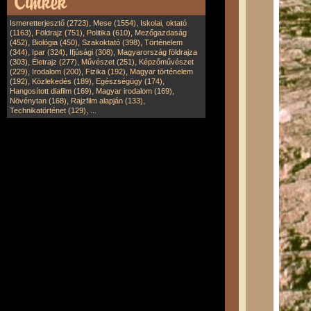
,
,
Ismeretterjesztő (2723)
Mese (1554)
Iskolai, oktató
,
,
,
(1163)
Földrajz (751)
Politika (610)
Mezőgazdaság
,
,
,
(452)
Biológia (450)
Szakoktató (398)
Történelem
,
,
,
(344)
Ipar (324)
Ifjúsági (308)
Magyarország földrajza
,
,
,
(303)
Életrajz (277)
Művészet (251)
Képzőművészet
,
,
,
(229)
Irodalom (200)
Fizika (192)
Magyar történelem
,
,
,
(192)
Közlekedés (189)
Egészségügy (174)
,
,
Hangosított diafilm (169)
Magyar irodalom (169)
,
,
Növénytan (168)
Rajzfilm alapján (133)
,
Technikatörténet (129)
...