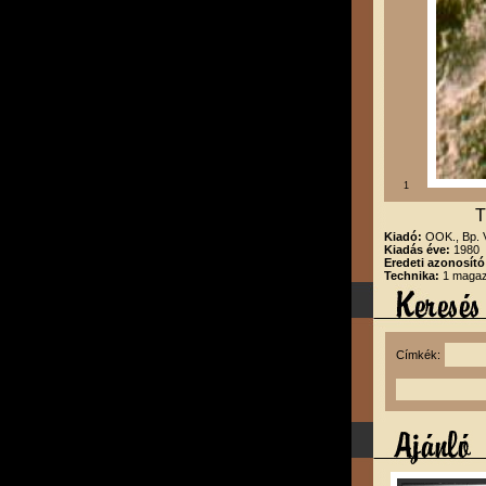
1
T
Kiadó:
OOK., Bp.
Kiadás éve:
1980
Eredeti azonosító
Technika:
1 magazi
Címkék: