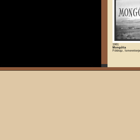
1961
Mongólia
Földrajz, Ismeretterje