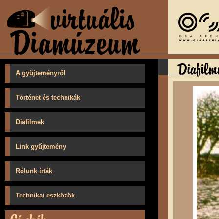
A gyűjteményről
Történet és technikák
Diafilmek
Link gyűjtemény
Rólunk írták
Technikai eszközök