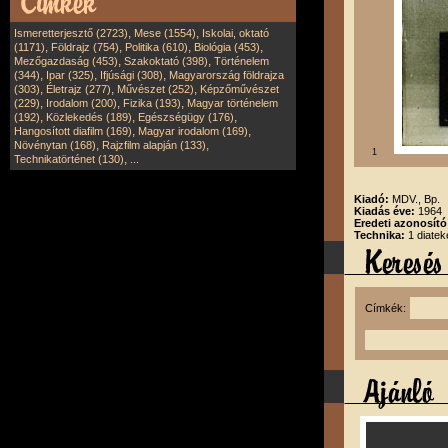
,
,
Ismeretterjesztő (2723)
Mese (1554)
Iskolai, oktató
,
,
,
,
(1171)
Földrajz (754)
Politika (610)
Biológia (453)
,
,
Mezőgazdaság (453)
Szakoktató (398)
Történelem
,
,
,
(344)
Ipar (325)
Ifjúsági (308)
Magyarország földrajza
,
,
,
(303)
Életrajz (277)
Művészet (252)
Képzőművészet
,
,
,
(229)
Irodalom (200)
Fizika (193)
Magyar történelem
,
,
,
(192)
Közlekedés (189)
Egészségügy (176)
,
,
Hangosított diafilm (169)
Magyar irodalom (169)
,
,
Növénytan (168)
Rajzfilm alapján (133)
1
,
Technikatörténet (130)
...
Kiadó:
MDV., Bp.
Kiadás éve:
1964
Eredeti azonosító
Technika:
1 diatek
Címkék: