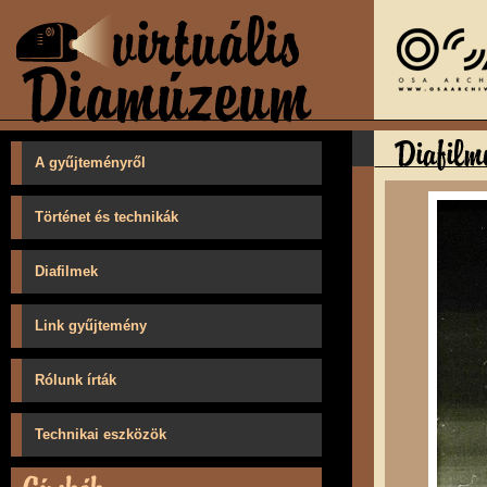
A gyűjteményről
Történet és technikák
Diafilmek
Link gyűjtemény
Rólunk írták
Technikai eszközök