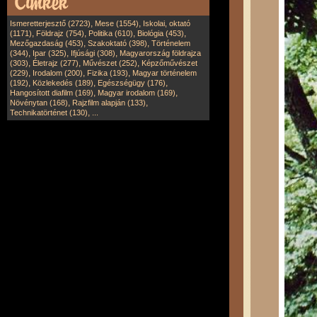
,
,
Ismeretterjesztő (2723)
Mese (1554)
Iskolai, oktató
,
,
,
,
(1171)
Földrajz (754)
Politika (610)
Biológia (453)
,
,
Mezőgazdaság (453)
Szakoktató (398)
Történelem
,
,
,
(344)
Ipar (325)
Ifjúsági (308)
Magyarország földrajza
,
,
,
(303)
Életrajz (277)
Művészet (252)
Képzőművészet
,
,
,
(229)
Irodalom (200)
Fizika (193)
Magyar történelem
,
,
,
(192)
Közlekedés (189)
Egészségügy (176)
,
,
Hangosított diafilm (169)
Magyar irodalom (169)
,
,
Növénytan (168)
Rajzfilm alapján (133)
,
Technikatörténet (130)
...