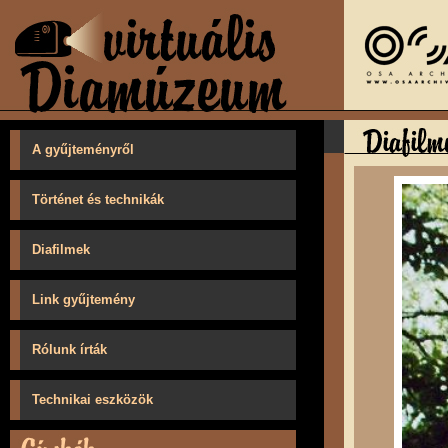
A gyűjteményről
Történet és technikák
Diafilmek
Link gyűjtemény
Rólunk írták
Technikai eszközök