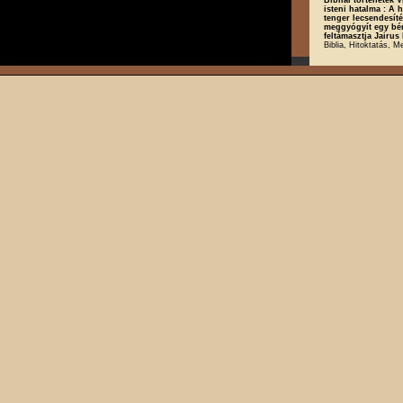
isteni hatalma : A
tenger lecsendesít
meggyógyít egy bé
feltámasztja Jairus 
Biblia, Hitoktatás, M