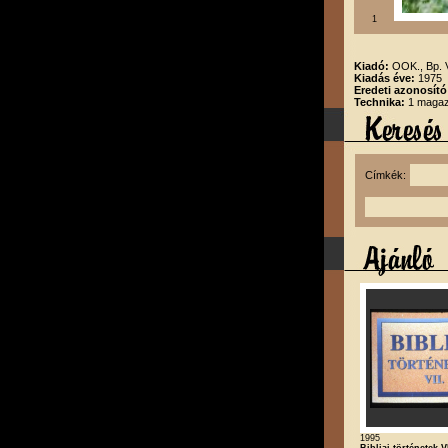
1
Kiadó:
OOK., Bp.
Kiadás éve:
1975
Eredeti azonosító
Technika:
1 magazi
Címkék:
1995
Bibliai történetek V