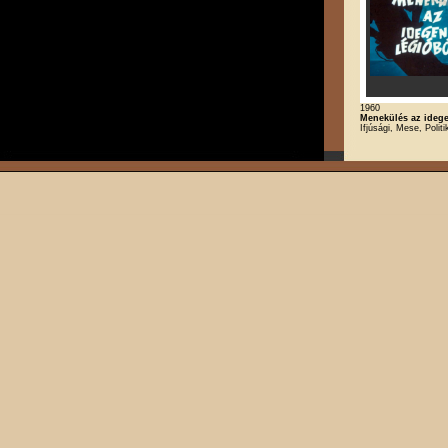
1960
Menekülés az ideg
Ifjúsági, Mese, Polit