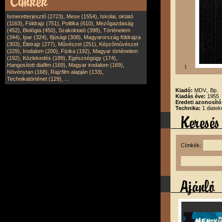
,
,
Ismeretterjesztő (2723)
Mese (1554)
Iskolai, oktató
,
,
,
(1163)
Földrajz (751)
Politika (610)
Mezőgazdaság
,
,
,
(452)
Biológia (450)
Szakoktató (398)
Történelem
,
,
,
(344)
Ipar (324)
Ifjúsági (308)
Magyarország földrajza
,
,
,
(303)
Életrajz (277)
Művészet (251)
Képzőművészet
,
,
,
(229)
Irodalom (200)
Fizika (192)
Magyar történelem
,
,
,
(192)
Közlekedés (189)
Egészségügy (174)
,
,
Hangosított diafilm (169)
Magyar irodalom (169)
1
,
,
Növénytan (168)
Rajzfilm alapján (133)
,
Technikatörténet (129)
...
Kiadó:
MDV., Bp.
Kiadás éve:
1955
Eredeti azonosító
Technika:
1 diatek
Címkék: