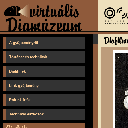
A gyűjteményről
Történet és technikák
Diafilmek
Link gyűjtemény
Rólunk írták
Technikai eszközök