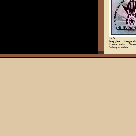
1977
Nagyfeszültségű al
Iskolai, oktató, Szak
Villanyszerelés