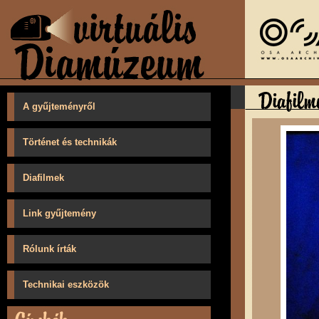
A gyűjteményről
Történet és technikák
Diafilmek
Link gyűjtemény
Rólunk írták
Technikai eszközök