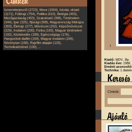
,
,
Ismeretterjesztő (2723)
Mese (1554)
Iskolai, oktató
,
,
,
,
(1171)
Földrajz (754)
Politika (610)
Biológia (453)
,
,
Mezőgazdaság (453)
Szakoktató (398)
Történelem
,
,
,
(344)
Ipar (325)
Ifjúsági (308)
Magyarország földrajza
,
,
,
(303)
Életrajz (277)
Művészet (252)
Képzőművészet
,
,
,
(229)
Irodalom (200)
Fizika (193)
Magyar történelem
,
,
,
(192)
Közlekedés (189)
Egészségügy (176)
,
,
Hangosított diafilm (169)
Magyar irodalom (169)
,
,
Növénytan (168)
Rajzfilm alapján (133)
1
,
Technikatörténet (130)
...
Kiadó:
MDV., Bp.
Kiadás éve:
1986
Eredeti azonosít
Technika:
1 diatek
Címkék: