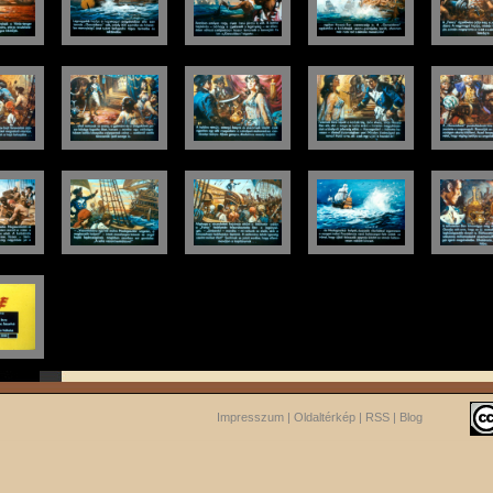
Impresszum
|
Oldaltérkép
|
RSS
|
Blog