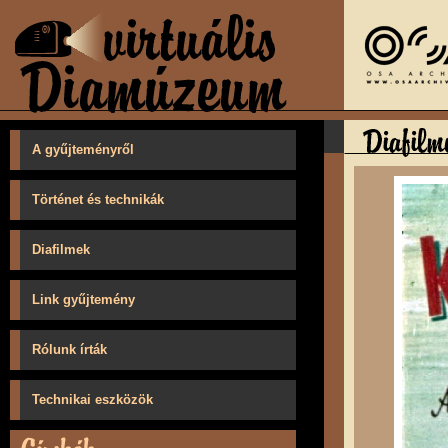
A gyűjteményről
Történet és technikák
Diafilmek
Link gyűjtemény
Rólunk írták
Technikai eszközök