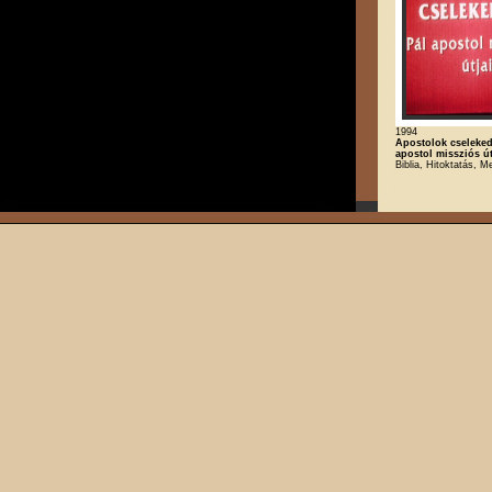
1994
Apostolok cselekede
apostol missziós út
Biblia, Hitoktatás, M