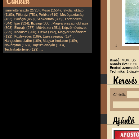
,
,
Ismeretterjesztő (2723)
Mese (1554)
Iskolai, oktató
,
,
,
(1163)
Földrajz (751)
Politika (610)
Mezőgazdaság
,
,
,
(452)
Biológia (450)
Szakoktató (398)
Történelem
,
,
,
(344)
Ipar (324)
Ifjúsági (308)
Magyarország földrajza
,
,
,
(303)
Életrajz (277)
Művészet (251)
Képzőművészet
,
,
,
(229)
Irodalom (200)
Fizika (192)
Magyar történelem
,
,
,
(192)
Közlekedés (189)
Egészségügy (174)
,
,
Hangosított diafilm (169)
Magyar irodalom (169)
,
,
Növénytan (168)
Rajzfilm alapján (133)
1
,
Technikatörténet (129)
...
Kiadó:
MDV., Bp.
Kiadás éve:
1956
Eredeti azonosít
Technika:
1 diatek
Címkék: