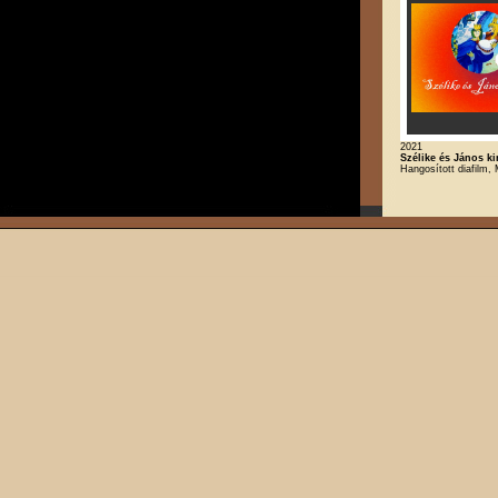
2021
Szélike és János kir
Hangosított diafilm,