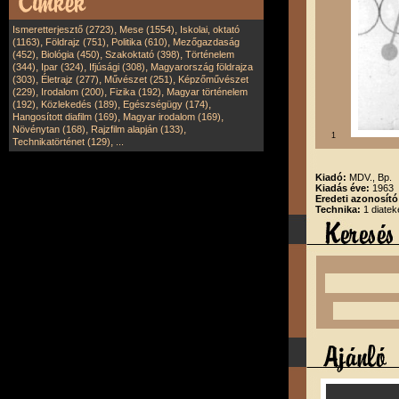
,
,
Ismeretterjesztő (2723)
Mese (1554)
Iskolai, oktató
,
,
,
(1163)
Földrajz (751)
Politika (610)
Mezőgazdaság
,
,
,
(452)
Biológia (450)
Szakoktató (398)
Történelem
,
,
,
(344)
Ipar (324)
Ifjúsági (308)
Magyarország földrajza
,
,
,
(303)
Életrajz (277)
Művészet (251)
Képzőművészet
,
,
,
(229)
Irodalom (200)
Fizika (192)
Magyar történelem
,
,
,
(192)
Közlekedés (189)
Egészségügy (174)
,
,
Hangosított diafilm (169)
Magyar irodalom (169)
,
,
Növénytan (168)
Rajzfilm alapján (133)
1
,
Technikatörténet (129)
...
Kiadó:
MDV., Bp.
Kiadás éve:
1963
Eredeti azonosít
Technika:
1 diatek