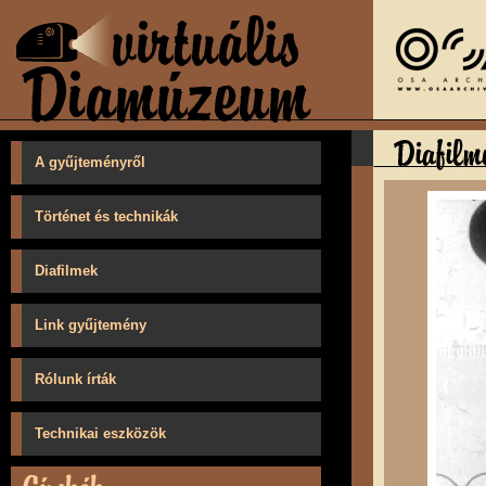
A gyűjteményről
Történet és technikák
Diafilmek
Link gyűjtemény
Rólunk írták
Technikai eszközök