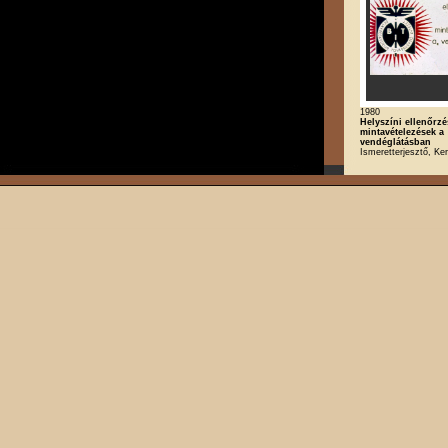
1980
Helyszíni ellenőrzé
mintavételezések a
vendéglátásban
Ismeretterjesztő, K