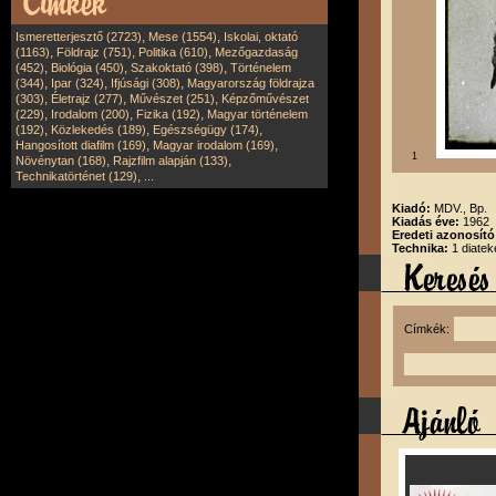
,
,
Ismeretterjesztő (2723)
Mese (1554)
Iskolai, oktató
,
,
,
(1163)
Földrajz (751)
Politika (610)
Mezőgazdaság
,
,
,
(452)
Biológia (450)
Szakoktató (398)
Történelem
,
,
,
(344)
Ipar (324)
Ifjúsági (308)
Magyarország földrajza
,
,
,
(303)
Életrajz (277)
Művészet (251)
Képzőművészet
,
,
,
(229)
Irodalom (200)
Fizika (192)
Magyar történelem
,
,
,
(192)
Közlekedés (189)
Egészségügy (174)
,
,
Hangosított diafilm (169)
Magyar irodalom (169)
1
,
,
Növénytan (168)
Rajzfilm alapján (133)
,
Technikatörténet (129)
...
Kiadó:
MDV., Bp.
Kiadás éve:
1962
Eredeti azonosít
Technika:
1 diatek
Címkék: