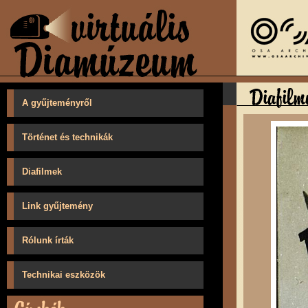
A gyűjteményről
Történet és technikák
Diafilmek
Link gyűjtemény
Rólunk írták
Technikai eszközök