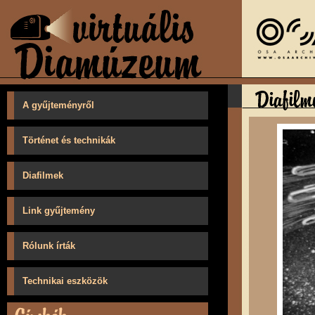
A gyűjteményről
Történet és technikák
Diafilmek
Link gyűjtemény
Rólunk írták
Technikai eszközök