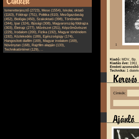
,
,
Ismeretterjesztő (2723)
Mese (1554)
Iskolai, oktató
,
,
,
(1163)
Földrajz (751)
Politika (610)
Mezőgazdaság
,
,
,
(452)
Biológia (450)
Szakoktató (398)
Történelem
,
,
,
(344)
Ipar (324)
Ifjúsági (308)
Magyarország földrajza
,
,
,
(303)
Életrajz (277)
Művészet (251)
Képzőművészet
,
,
,
(229)
Irodalom (200)
Fizika (192)
Magyar történelem
,
,
,
(192)
Közlekedés (189)
Egészségügy (174)
,
,
Hangosított diafilm (169)
Magyar irodalom (169)
,
,
Növénytan (168)
Rajzfilm alapján (133)
1
,
Technikatörténet (129)
...
Kiadó:
MDV., Bp.
Kiadás éve:
1961
Eredeti azonosít
Technika:
1 diatek
Címkék: