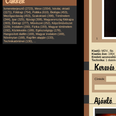
,
,
Ismeretterjesztő (2723)
Mese (1554)
Iskolai, oktató
,
,
,
,
(1171)
Földrajz (754)
Politika (610)
Biológia (453)
,
,
Mezőgazdaság (453)
Szakoktató (398)
Történelem
,
,
,
(344)
Ipar (325)
Ifjúsági (308)
Magyarország földrajza
,
,
,
(303)
Életrajz (277)
Művészet (252)
Képzőművészet
,
,
,
(229)
Irodalom (200)
Fizika (193)
Magyar történelem
,
,
,
(192)
Közlekedés (189)
Egészségügy (176)
,
,
Hangosított diafilm (169)
Magyar irodalom (169)
,
,
Növénytan (168)
Rajzfilm alapján (133)
1
,
Technikatörténet (130)
...
Kiadó:
MDV., Bp.
Kiadás éve:
1964
Eredeti azonosít
Technika:
1 diatek
Címkék: