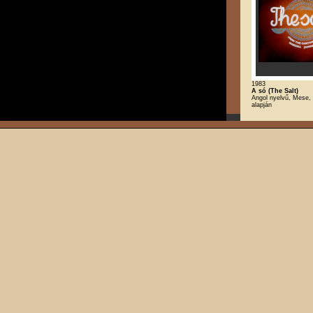
1983
A só (The Salt)
Angol nyelvű, Mese, 
alapján