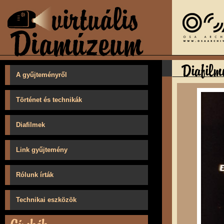
A gyűjteményről
Történet és technikák
Diafilmek
Link gyűjtemény
Rólunk írták
Technikai eszközök