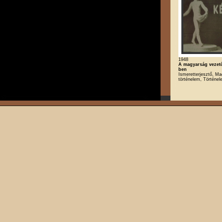
1948
A magyarság vezető
ben
Ismeretterjesztő, Ma
történelem, Történe