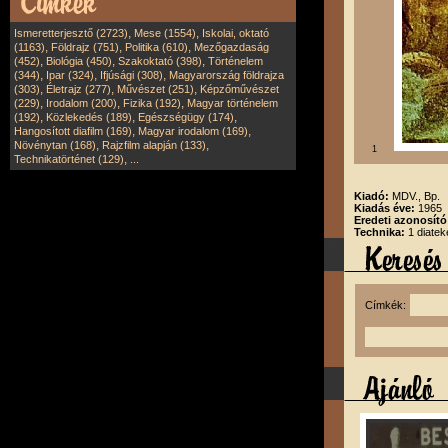
,
,
Ismeretterjesztő (2723)
Mese (1554)
Iskolai, oktató
,
,
,
(1163)
Földrajz (751)
Politika (610)
Mezőgazdaság
,
,
,
(452)
Biológia (450)
Szakoktató (398)
Történelem
,
,
,
(344)
Ipar (324)
Ifjúsági (308)
Magyarország földrajza
,
,
,
(303)
Életrajz (277)
Művészet (251)
Képzőművészet
,
,
,
(229)
Irodalom (200)
Fizika (192)
Magyar történelem
,
,
,
(192)
Közlekedés (189)
Egészségügy (174)
,
,
Hangosított diafilm (169)
Magyar irodalom (169)
,
,
Növénytan (168)
Rajzfilm alapján (133)
1
,
Technikatörténet (129)
...
Kiadó:
MDV., Bp.
Kiadás éve:
1965
Eredeti azonosít
Technika:
1 diatek
Címkék: