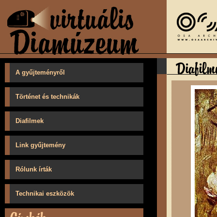
A gyűjteményről
Történet és technikák
Diafilmek
Link gyűjtemény
Rólunk írták
Technikai eszközök