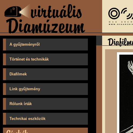
A gyűjteményről
Történet és technikák
Diafilmek
Link gyűjtemény
Rólunk írták
Technikai eszközök