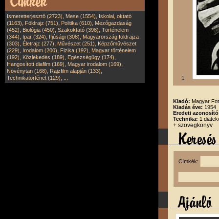
,
,
Ismeretterjesztő (2723)
Mese (1554)
Iskolai, oktató
,
,
,
(1163)
Földrajz (751)
Politika (610)
Mezőgazdaság
,
,
,
(452)
Biológia (450)
Szakoktató (398)
Történelem
,
,
,
(344)
Ipar (324)
Ifjúsági (308)
Magyarország földrajza
,
,
,
(303)
Életrajz (277)
Művészet (251)
Képzőművészet
,
,
,
(229)
Irodalom (200)
Fizika (192)
Magyar történelem
,
,
,
(192)
Közlekedés (189)
Egészségügy (174)
,
,
Hangosított diafilm (169)
Magyar irodalom (169)
,
,
Növénytan (168)
Rajzfilm alapján (133)
,
Technikatörténet (129)
...
1
Kiadó:
Magyar Fot
Kiadás éve:
1954
Eredeti azonosító
Technika:
1 diatek
+ szövegkönyv
Címkék: