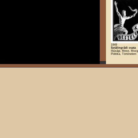
1949
Sztálingrádi csata
Ifjúsági, Mese, Mozg
Politika, Történelem