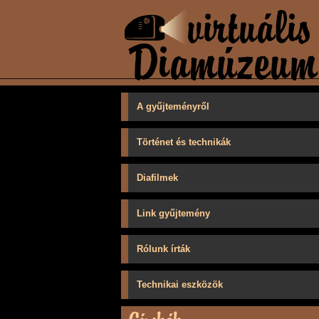
A gyűjteményről
Történet és technikák
Diafilmek
Link gyűjtemény
Rólunk írták
Technikai eszközök