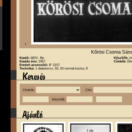
1
Kőrösi Csoma Sán
Kiadó:
MDV., Bp.
Készítők:
ö
Kiadás éve:
1957
Címkék:
Éle
Eredeti azonosító:
IF 3157
Technika:
1 diatekercs, 50, 50 normál kocka, ff.
Címkék:
Cím:
Készítők: