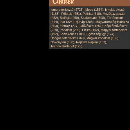
,
,
Ismeretterjesztő (2723)
Mese (1554)
Iskolai, oktató
,
,
,
(1163)
Földrajz (751)
Politika (610)
Mezőgazdaság
,
,
,
(452)
Biológia (450)
Szakoktató (398)
Történelem
,
,
,
(344)
Ipar (324)
Ifjúsági (308)
Magyarország földrajza
,
,
,
(303)
Életrajz (277)
Művészet (251)
Képzőművészet
,
,
,
(229)
Irodalom (200)
Fizika (192)
Magyar történelem
,
,
,
(192)
Közlekedés (189)
Egészségügy (174)
,
,
Hangosított diafilm (169)
Magyar irodalom (169)
,
,
Növénytan (168)
Rajzfilm alapján (133)
,
Technikatörténet (129)
...