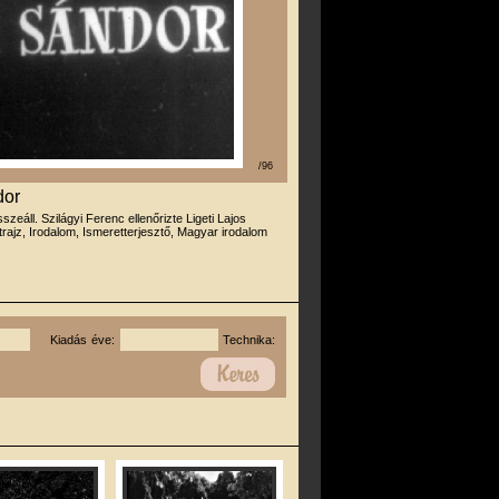
/96
dor
sszeáll. Szilágyi Ferenc ellenőrizte Ligeti Lajos
trajz, Irodalom, Ismeretterjesztő, Magyar irodalom
Kiadás éve:
Technika: