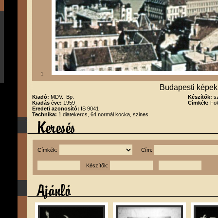
1
Budapesti képek
Kiadó:
MDV., Bp.
Készítők:
s
Kiadás éve:
1959
Címkék:
Föl
Eredeti azonosító:
IS 9041
Technika:
1 diatekercs, 64 normál kocka, szines
Címkék:
Cím:
Készítők: