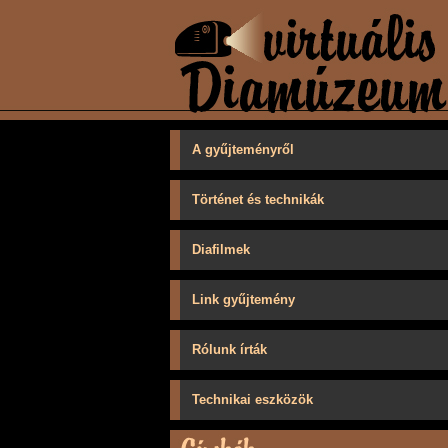
A gyűjteményről
Történet és technikák
Diafilmek
Link gyűjtemény
Rólunk írták
Technikai eszközök