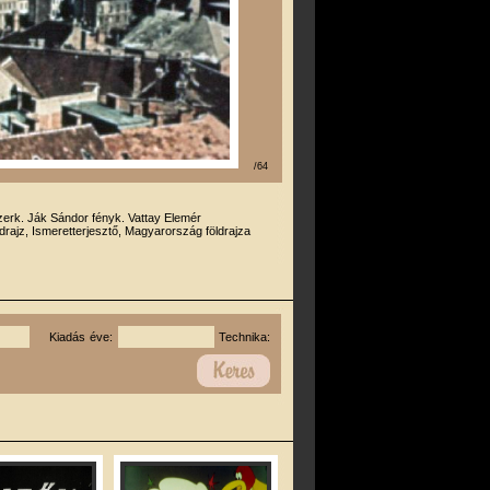
/64
zerk. Ják Sándor fényk. Vattay Elemér
drajz, Ismeretterjesztő, Magyarország földrajza
Kiadás éve:
Technika: