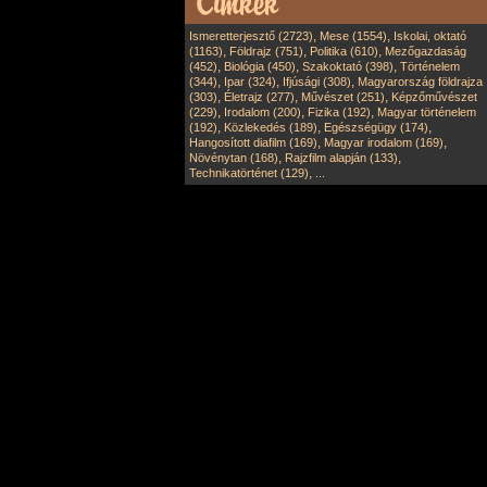
,
,
Ismeretterjesztő (2723)
Mese (1554)
Iskolai, oktató
,
,
,
(1163)
Földrajz (751)
Politika (610)
Mezőgazdaság
,
,
,
(452)
Biológia (450)
Szakoktató (398)
Történelem
,
,
,
(344)
Ipar (324)
Ifjúsági (308)
Magyarország földrajza
,
,
,
(303)
Életrajz (277)
Művészet (251)
Képzőművészet
,
,
,
(229)
Irodalom (200)
Fizika (192)
Magyar történelem
,
,
,
(192)
Közlekedés (189)
Egészségügy (174)
,
,
Hangosított diafilm (169)
Magyar irodalom (169)
,
,
Növénytan (168)
Rajzfilm alapján (133)
,
Technikatörténet (129)
...