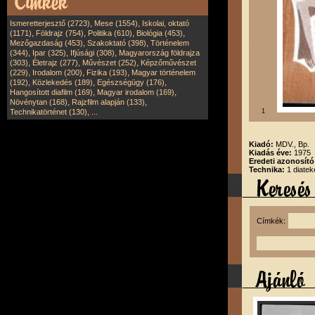
,
,
Ismeretterjesztő (2723)
Mese (1554)
Iskolai, oktató
,
,
,
,
(1171)
Földrajz (754)
Politika (610)
Biológia (453)
,
,
Mezőgazdaság (453)
Szakoktató (398)
Történelem
,
,
,
(344)
Ipar (325)
Ifjúsági (308)
Magyarország földrajza
,
,
,
(303)
Életrajz (277)
Művészet (252)
Képzőművészet
,
,
,
(229)
Irodalom (200)
Fizika (193)
Magyar történelem
,
,
,
(192)
Közlekedés (189)
Egészségügy (176)
,
,
Hangosított diafilm (169)
Magyar irodalom (169)
,
,
Növénytan (168)
Rajzfilm alapján (133)
,
Technikatörténet (130)
...
1
Kiadó:
MDV., Bp.
Kiadás éve:
1975
Eredeti azonosít
Technika:
1 diatek
Címkék: