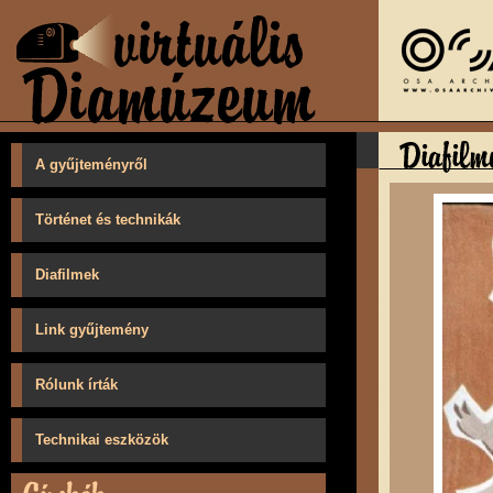
A gyűjteményről
Történet és technikák
Diafilmek
Link gyűjtemény
Rólunk írták
Technikai eszközök