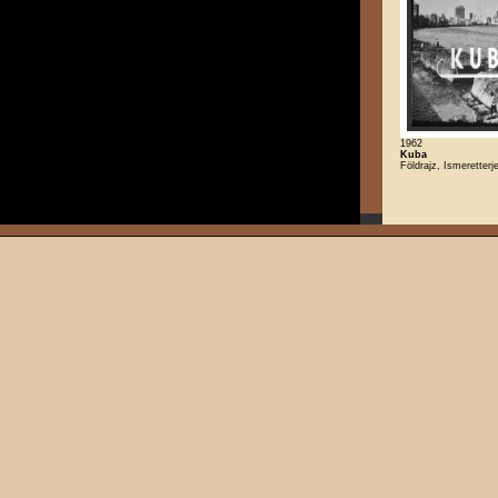
1962
Kuba
Földrajz, Ismeretterj