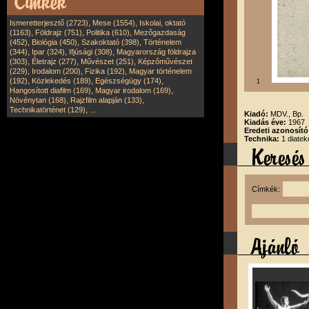
,
,
Ismeretterjesztő (2723)
Mese (1554)
Iskolai, oktató
,
,
,
(1163)
Földrajz (751)
Politika (610)
Mezőgazdaság
,
,
,
(452)
Biológia (450)
Szakoktató (398)
Történelem
,
,
,
(344)
Ipar (324)
Ifjúsági (308)
Magyarország földrajza
,
,
,
(303)
Életrajz (277)
Művészet (251)
Képzőművészet
,
,
,
(229)
Irodalom (200)
Fizika (192)
Magyar történelem
,
,
,
(192)
Közlekedés (189)
Egészségügy (174)
1
,
,
Hangosított diafilm (169)
Magyar irodalom (169)
,
,
Növénytan (168)
Rajzfilm alapján (133)
,
Technikatörténet (129)
...
Kiadó:
MDV., Bp.
Kiadás éve:
1967
Eredeti azonosító
Technika:
1 diatek
Címkék: