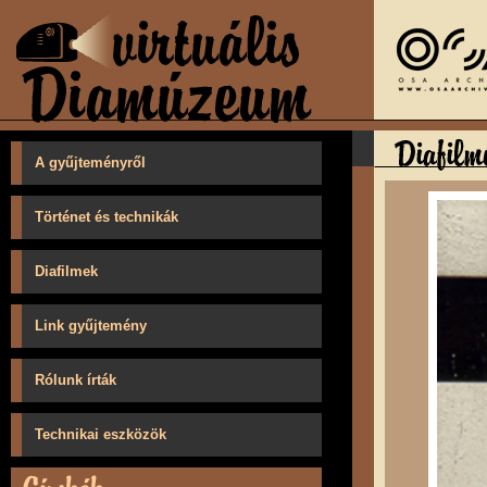
A gyűjteményről
Történet és technikák
Diafilmek
Link gyűjtemény
Rólunk írták
Technikai eszközök