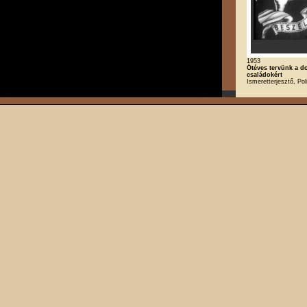
1953
Ötéves tervünk a d
családokért
Ismeretterjesztő, Poli