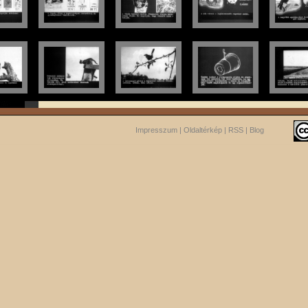
Impresszum
|
Oldaltérkép
|
RSS
|
Blog