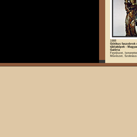
1988
Gótikus faszobrok 
táblaképek - Magya
Galéria
Festészet, Ismerette
Művészet, Szobrász