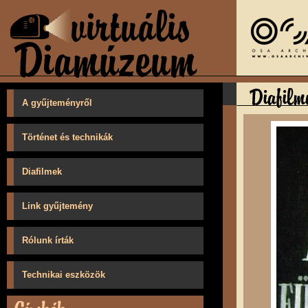
A gyűjteményről
Történet és technikák
Diafilmek
Link gyűjtemény
Rólunk írták
Technikai eszközök