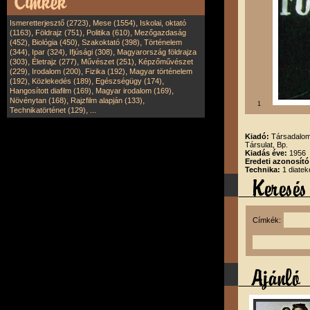
,
,
Ismeretterjesztő (2723)
Mese (1554)
Iskolai, oktató
,
,
,
(1163)
Földrajz (751)
Politika (610)
Mezőgazdaság
,
,
,
(452)
Biológia (450)
Szakoktató (398)
Történelem
,
,
,
(344)
Ipar (324)
Ifjúsági (308)
Magyarország földrajza
,
,
,
(303)
Életrajz (277)
Művészet (251)
Képzőművészet
,
,
,
(229)
Irodalom (200)
Fizika (192)
Magyar történelem
,
,
,
(192)
Közlekedés (189)
Egészségügy (174)
,
,
Hangosított diafilm (169)
Magyar irodalom (169)
,
,
Növénytan (168)
Rajzfilm alapján (133)
1
,
Technikatörténet (129)
...
Kiadó:
Társadalom
Társulat, Bp.
Kiadás éve:
1956
Eredeti azonosító
Technika:
1 diatek
Címkék: