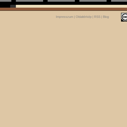
Impresszum
|
Oldaltérkép
|
RSS
|
Blog