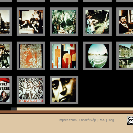
Impresszum
|
Oldaltérkép
|
RSS
|
Blog