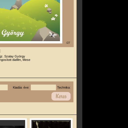
/27
c
ajz. Szalay György
gosított diafilm, Mese
Kiadás éve:
Technika: