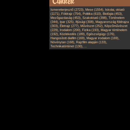
,
,
Ismeretterjesztő (2723)
Mese (1554)
Iskolai, oktató
,
,
,
,
(1171)
Földrajz (754)
Politika (610)
Biológia (453)
,
,
Mezőgazdaság (453)
Szakoktató (398)
Történelem
,
,
,
(344)
Ipar (325)
Ifjúsági (308)
Magyarország földrajza
,
,
,
(303)
Életrajz (277)
Művészet (252)
Képzőművészet
,
,
,
(229)
Irodalom (200)
Fizika (193)
Magyar történelem
,
,
,
(192)
Közlekedés (189)
Egészségügy (176)
,
,
Hangosított diafilm (169)
Magyar irodalom (169)
,
,
Növénytan (168)
Rajzfilm alapján (133)
,
Technikatörténet (130)
...