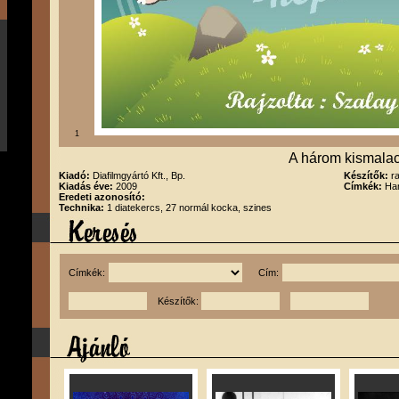
1
A három kismala
Kiadó:
Diafilmgyártó Kft., Bp.
Készítők:
r
Kiadás éve:
2009
Címkék:
Han
Eredeti azonosító:
Technika:
1 diatekercs, 27 normál kocka, szines
Címkék:
Cím:
Készítők: