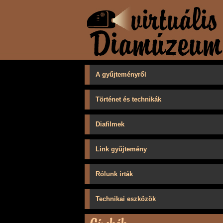
A gyűjteményről
Történet és technikák
Diafilmek
Link gyűjtemény
Rólunk írták
Technikai eszközök