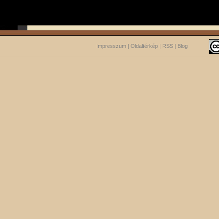
Impresszum
|
Oldaltérkép
|
RSS
|
Blog