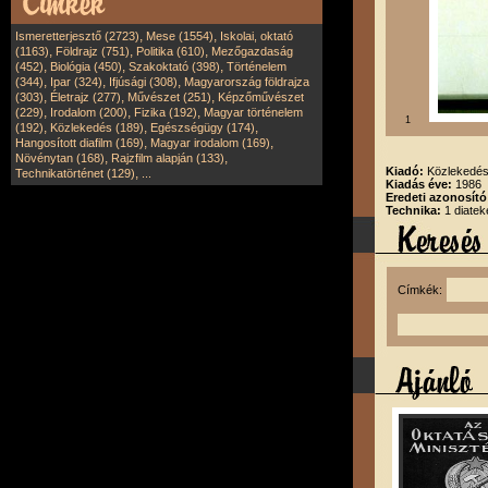
,
,
Ismeretterjesztő (2723)
Mese (1554)
Iskolai, oktató
,
,
,
(1163)
Földrajz (751)
Politika (610)
Mezőgazdaság
,
,
,
(452)
Biológia (450)
Szakoktató (398)
Történelem
,
,
,
(344)
Ipar (324)
Ifjúsági (308)
Magyarország földrajza
,
,
,
(303)
Életrajz (277)
Művészet (251)
Képzőművészet
,
,
,
(229)
Irodalom (200)
Fizika (192)
Magyar történelem
1
,
,
,
(192)
Közlekedés (189)
Egészségügy (174)
,
,
Hangosított diafilm (169)
Magyar irodalom (169)
,
,
Növénytan (168)
Rajzfilm alapján (133)
Kiadó:
Közlekedési
,
Technikatörténet (129)
...
Kiadás éve:
1986
Eredeti azonosító
Technika:
1 diatek
Címkék: