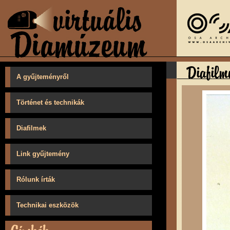
A gyűjteményről
Történet és technikák
Diafilmek
Link gyűjtemény
Rólunk írták
Technikai eszközök