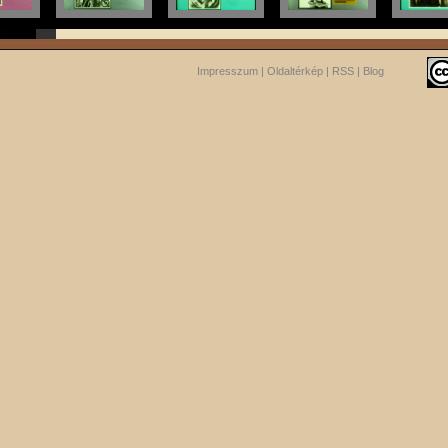
Impresszum
|
Oldaltérkép
|
RSS
|
Blog