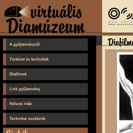
A gyűjteményről
Történet és technikák
Diafilmek
Link gyűjtemény
Rólunk írták
Technikai eszközök