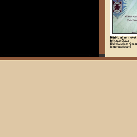
Hűtőipari termékek
felhasználása
Élelmiszeripar, Gasz
Ismeretterjesztő