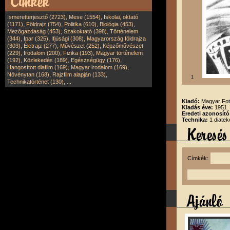
,
,
Ismeretterjesztő (2723)
Mese (1554)
Iskolai, oktató
,
,
,
,
(1171)
Földrajz (754)
Politika (610)
Biológia (453)
,
,
Mezőgazdaság (453)
Szakoktató (398)
Történelem
,
,
,
(344)
Ipar (325)
Ifjúsági (308)
Magyarország földrajza
,
,
,
(303)
Életrajz (277)
Művészet (252)
Képzőművészet
,
,
,
(229)
Irodalom (200)
Fizika (193)
Magyar történelem
,
,
,
(192)
Közlekedés (189)
Egészségügy (176)
,
,
Hangosított diafilm (169)
Magyar irodalom (169)
,
,
Növénytan (168)
Rajzfilm alapján (133)
1
,
Technikatörténet (130)
...
Kiadó:
Magyar Fot
Kiadás éve:
1951
Eredeti azonosító
Technika:
1 diatek
Címkék: