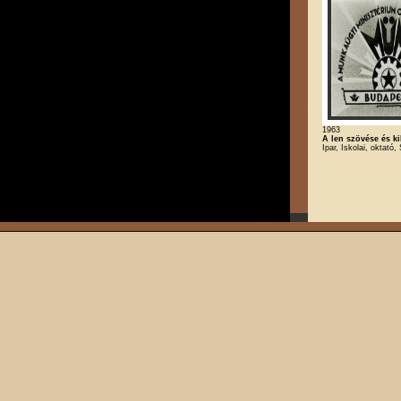
1963
A len szövése és ki
Ipar, Iskolai, oktató