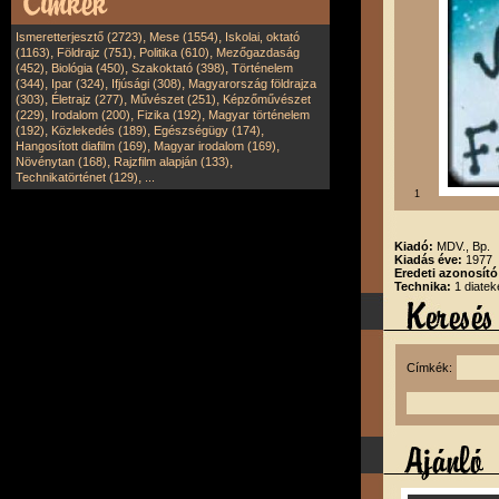
,
,
Ismeretterjesztő (2723)
Mese (1554)
Iskolai, oktató
,
,
,
(1163)
Földrajz (751)
Politika (610)
Mezőgazdaság
,
,
,
(452)
Biológia (450)
Szakoktató (398)
Történelem
,
,
,
(344)
Ipar (324)
Ifjúsági (308)
Magyarország földrajza
,
,
,
(303)
Életrajz (277)
Művészet (251)
Képzőművészet
,
,
,
(229)
Irodalom (200)
Fizika (192)
Magyar történelem
,
,
,
(192)
Közlekedés (189)
Egészségügy (174)
,
,
Hangosított diafilm (169)
Magyar irodalom (169)
,
,
Növénytan (168)
Rajzfilm alapján (133)
,
Technikatörténet (129)
...
1
Kiadó:
MDV., Bp.
Kiadás éve:
1977
Eredeti azonosít
Technika:
1 diatek
Címkék: