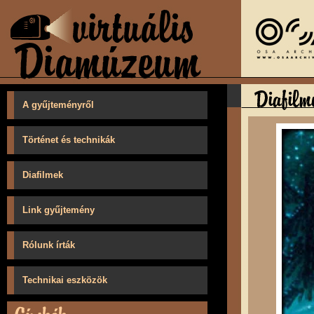
A gyűjteményről
Történet és technikák
Diafilmek
Link gyűjtemény
Rólunk írták
Technikai eszközök