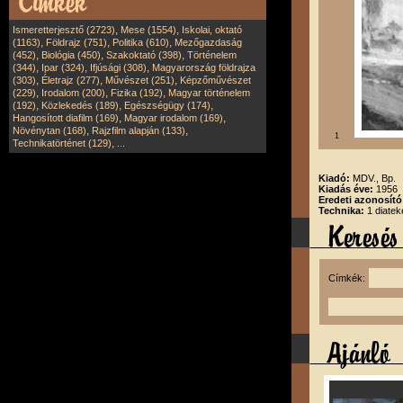
,
,
Ismeretterjesztő (2723)
Mese (1554)
Iskolai, oktató
,
,
,
(1163)
Földrajz (751)
Politika (610)
Mezőgazdaság
,
,
,
(452)
Biológia (450)
Szakoktató (398)
Történelem
,
,
,
(344)
Ipar (324)
Ifjúsági (308)
Magyarország földrajza
,
,
,
(303)
Életrajz (277)
Művészet (251)
Képzőművészet
,
,
,
(229)
Irodalom (200)
Fizika (192)
Magyar történelem
,
,
,
(192)
Közlekedés (189)
Egészségügy (174)
,
,
Hangosított diafilm (169)
Magyar irodalom (169)
,
,
Növénytan (168)
Rajzfilm alapján (133)
1
,
Technikatörténet (129)
...
Kiadó:
MDV., Bp.
Kiadás éve:
1956
Eredeti azonosító
Technika:
1 diatek
Címkék: