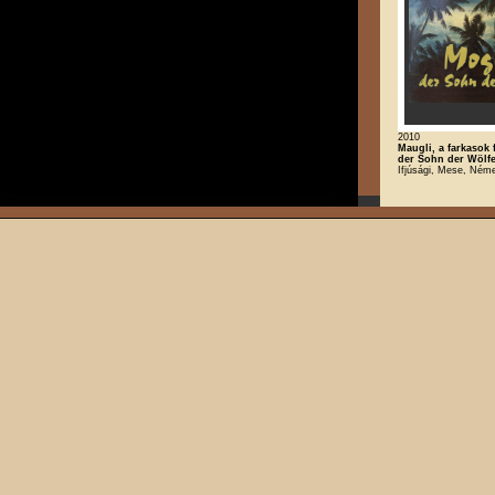
2010
Maugli, a farkasok f
der Sohn der Wölfe
Ifjúsági, Mese, Néme