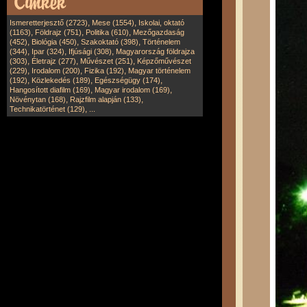
,
,
Ismeretterjesztő (2723)
Mese (1554)
Iskolai, oktató
,
,
,
(1163)
Földrajz (751)
Politika (610)
Mezőgazdaság
,
,
,
(452)
Biológia (450)
Szakoktató (398)
Történelem
,
,
,
(344)
Ipar (324)
Ifjúsági (308)
Magyarország földrajza
,
,
,
(303)
Életrajz (277)
Művészet (251)
Képzőművészet
,
,
,
(229)
Irodalom (200)
Fizika (192)
Magyar történelem
,
,
,
(192)
Közlekedés (189)
Egészségügy (174)
,
,
Hangosított diafilm (169)
Magyar irodalom (169)
,
,
Növénytan (168)
Rajzfilm alapján (133)
,
Technikatörténet (129)
...