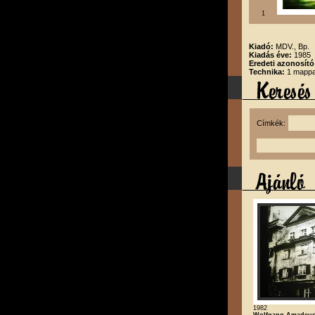
1
Kiadó:
MDV., Bp.
Kiadás éve:
1985
Eredeti azonosító
Technika:
1 mappa,
Címkék:
1982
Wolfgang Amadeus