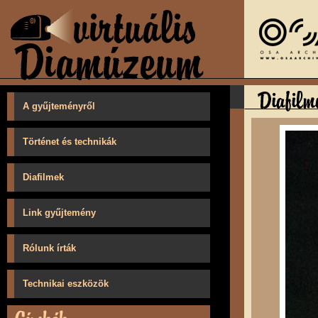
A gyűjteményről
Történet és technikák
Diafilmek
Link gyűjtemény
Rólunk írták
Technikai eszközök