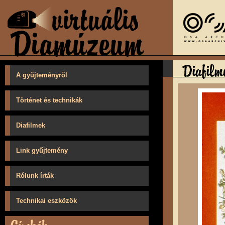
A gyűjteményről
Történet és technikák
Diafilmek
Link gyűjtemény
Rólunk írták
Technikai eszközök