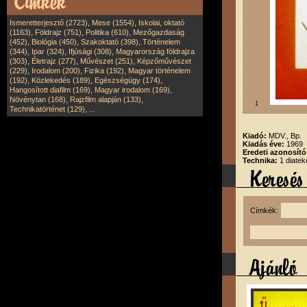
,
,
Ismeretterjesztő (2723)
Mese (1554)
Iskolai, oktató
,
,
,
(1163)
Földrajz (751)
Politika (610)
Mezőgazdaság
,
,
,
(452)
Biológia (450)
Szakoktató (398)
Történelem
,
,
,
(344)
Ipar (324)
Ifjúsági (308)
Magyarország földrajza
,
,
,
(303)
Életrajz (277)
Művészet (251)
Képzőművészet
,
,
,
(229)
Irodalom (200)
Fizika (192)
Magyar történelem
,
,
,
(192)
Közlekedés (189)
Egészségügy (174)
,
,
Hangosított diafilm (169)
Magyar irodalom (169)
,
,
Növénytan (168)
Rajzfilm alapján (133)
1
,
Technikatörténet (129)
...
Kiadó:
MDV., Bp.
Kiadás éve:
1969
Eredeti azonosít
Technika:
1 diatek
Címkék: