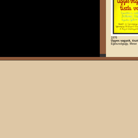
1976
Ügyes vagyok, tisz
Egészségügy, Mese