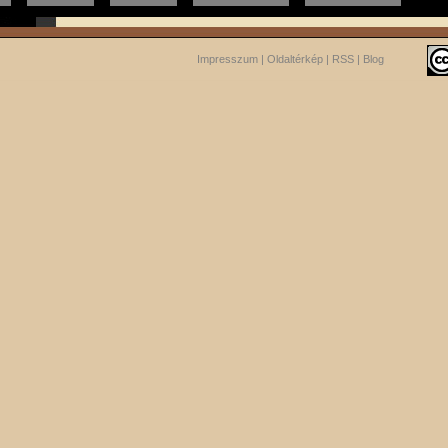
Impresszum
|
Oldaltérkép
|
RSS
|
Blog