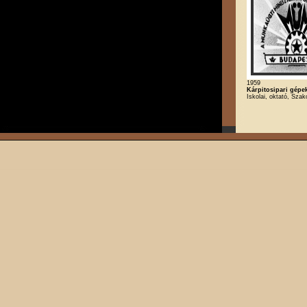
1959
Kárpitosipari gépek
Iskolai, oktató, Szak