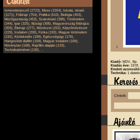
,
,
Ismeretterjesztő (2723)
Mese (1554)
Iskolai, oktató
,
,
,
,
(1171)
Földrajz (754)
Politika (610)
Biológia (453)
,
,
Mezőgazdaság (453)
Szakoktató (398)
Történelem
,
,
,
(344)
Ipar (325)
Ifjúsági (308)
Magyarország földrajza
,
,
,
(303)
Életrajz (277)
Művészet (252)
Képzőművészet
,
,
,
(229)
Irodalom (200)
Fizika (193)
Magyar történelem
,
,
,
(192)
Közlekedés (189)
Egészségügy (176)
,
,
Hangosított diafilm (169)
Magyar irodalom (169)
,
,
Növénytan (168)
Rajzfilm alapján (133)
1
,
Technikatörténet (130)
...
Kiadó:
MDV., Bp.
Kiadás éve:
1978
Eredeti azonosít
Technika:
1 diatek
Címkék: