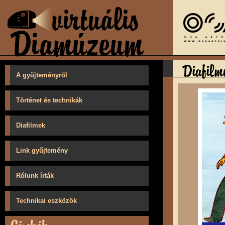
A gyűjteményről
Történet és technikák
Diafilmek
Link gyűjtemény
Rólunk írták
Technikai eszközök