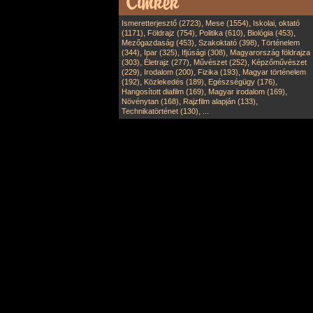
,
,
Ismeretterjesztő (2723)
Mese (1554)
Iskolai, oktató
,
,
,
,
(1171)
Földrajz (754)
Politika (610)
Biológia (453)
,
,
Mezőgazdaság (453)
Szakoktató (398)
Történelem
,
,
,
(344)
Ipar (325)
Ifjúsági (308)
Magyarország földrajza
,
,
,
(303)
Életrajz (277)
Művészet (252)
Képzőművészet
,
,
,
(229)
Irodalom (200)
Fizika (193)
Magyar történelem
,
,
,
(192)
Közlekedés (189)
Egészségügy (176)
,
,
Hangosított diafilm (169)
Magyar irodalom (169)
,
,
Növénytan (168)
Rajzfilm alapján (133)
,
Technikatörténet (130)
...