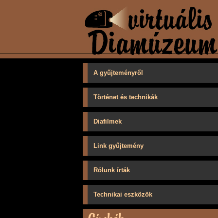
A gyűjteményről
Történet és technikák
Diafilmek
Link gyűjtemény
Rólunk írták
Technikai eszközök