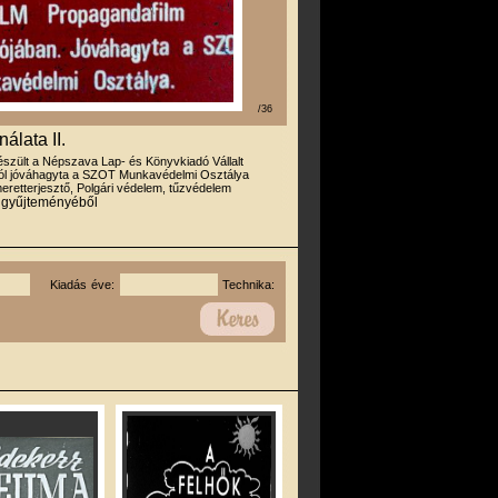
/36
álata II.
észült a Népszava Lap- és Könyvkiadó Vállalt
l jóváhagyta a SZOT Munkavédelmi Osztálya
eretterjesztő, Polgári védelem, tűzvédelem
r gyűjteményéből
Kiadás éve:
Technika: