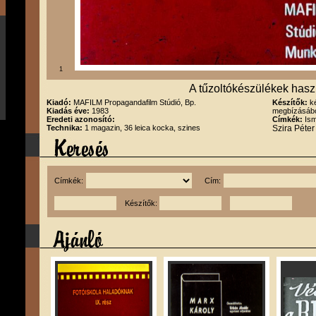
1
A tűzoltókészülékek haszn
Kiadó:
MAFILM Propagandafilm Stúdió, Bp.
Készítők:
k
Kiadás éve:
1983
megbízásábó
Eredeti azonosító:
Címkék:
Ism
Technika:
1 magazin, 36 leica kocka, szines
Szira Péte
Címkék:
Cím:
Készítők: