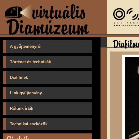
A gyűjteményről
Történet és technikák
Diafilmek
Link gyűjtemény
Rólunk írták
Technikai eszközök