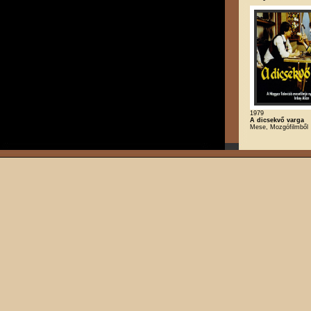
1979
A dicsekvő varga
Mese, Mozgófilmből