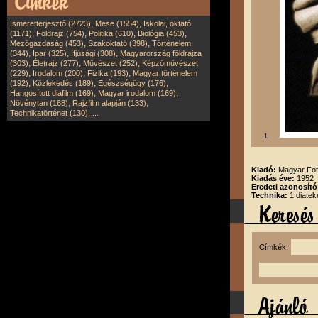
,
,
Ismeretterjesztő (2723)
Mese (1554)
Iskolai, oktató
,
,
,
,
(1171)
Földrajz (754)
Politika (610)
Biológia (453)
,
,
Mezőgazdaság (453)
Szakoktató (398)
Történelem
,
,
,
(344)
Ipar (325)
Ifjúsági (308)
Magyarország földrajza
,
,
,
(303)
Életrajz (277)
Művészet (252)
Képzőművészet
,
,
,
(229)
Irodalom (200)
Fizika (193)
Magyar történelem
,
,
,
(192)
Közlekedés (189)
Egészségügy (176)
,
,
Hangosított diafilm (169)
Magyar irodalom (169)
,
,
Növénytan (168)
Rajzfilm alapján (133)
,
Technikatörténet (130)
...
1
Kiadó:
Magyar Fot
Kiadás éve:
1952
Eredeti azonosít
Technika:
1 diatek
Címkék: