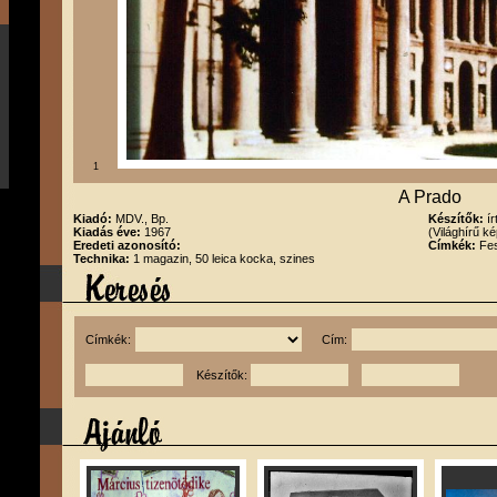
1
A Prado
Kiadó:
MDV., Bp.
Készítők:
í
Kiadás éve:
1967
(Világhírű k
Eredeti azonosító:
Címkék:
Fes
Technika:
1 magazin, 50 leica kocka, szines
Címkék:
Cím:
Készítők: