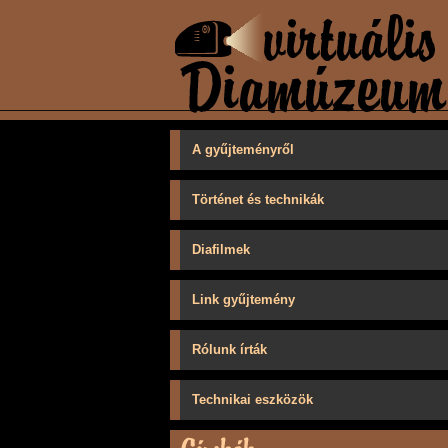
A gyűjteményről
Történet és technikák
Diafilmek
Link gyűjtemény
Rólunk írták
Technikai eszközök