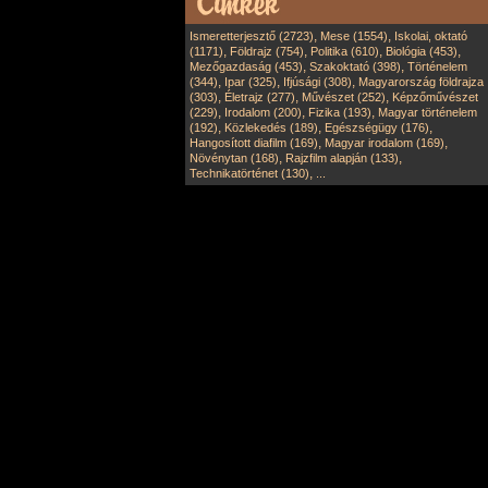
,
,
Ismeretterjesztő (2723)
Mese (1554)
Iskolai, oktató
,
,
,
,
(1171)
Földrajz (754)
Politika (610)
Biológia (453)
,
,
Mezőgazdaság (453)
Szakoktató (398)
Történelem
,
,
,
(344)
Ipar (325)
Ifjúsági (308)
Magyarország földrajza
,
,
,
(303)
Életrajz (277)
Művészet (252)
Képzőművészet
,
,
,
(229)
Irodalom (200)
Fizika (193)
Magyar történelem
,
,
,
(192)
Közlekedés (189)
Egészségügy (176)
,
,
Hangosított diafilm (169)
Magyar irodalom (169)
,
,
Növénytan (168)
Rajzfilm alapján (133)
,
Technikatörténet (130)
...