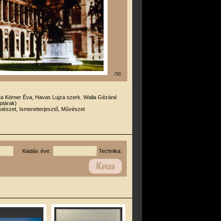
/50
rta Körner Éva, Havas Lujza szerk. Walla Gézáné
éptárak)
tészet, Ismeretterjesztő, Művészet
Kiadás éve:
Technika: