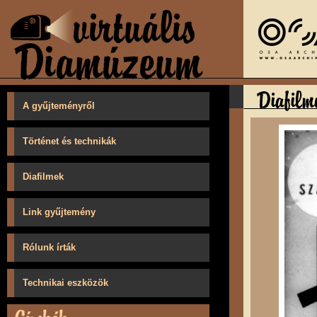
A gyűjteményről
Történet és technikák
Diafilmek
Link gyűjtemény
Rólunk írták
Technikai eszközök