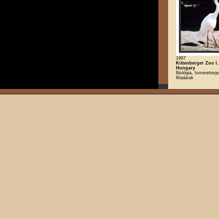
1987
Kittenberger Zoo I
Hungary
Biológia, Ismeretterj
Madarak