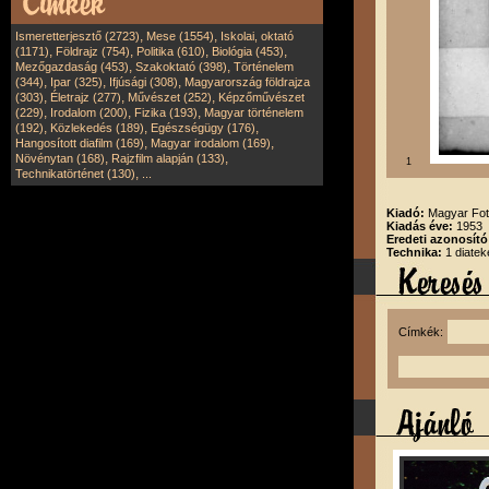
,
,
Ismeretterjesztő (2723)
Mese (1554)
Iskolai, oktató
,
,
,
,
(1171)
Földrajz (754)
Politika (610)
Biológia (453)
,
,
Mezőgazdaság (453)
Szakoktató (398)
Történelem
,
,
,
(344)
Ipar (325)
Ifjúsági (308)
Magyarország földrajza
,
,
,
(303)
Életrajz (277)
Művészet (252)
Képzőművészet
,
,
,
(229)
Irodalom (200)
Fizika (193)
Magyar történelem
,
,
,
(192)
Közlekedés (189)
Egészségügy (176)
,
,
Hangosított diafilm (169)
Magyar irodalom (169)
,
,
Növénytan (168)
Rajzfilm alapján (133)
1
,
Technikatörténet (130)
...
Kiadó:
Magyar Fot
Kiadás éve:
1953
Eredeti azonosító
Technika:
1 diatek
Címkék: