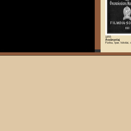
1955
Ásványolaj
Fizika, Ipar, Iskolai,