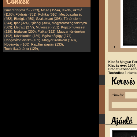
,
,
Ismeretterjesztő (2723)
Mese (1554)
Iskolai, oktató
,
,
,
(1163)
Földrajz (751)
Politika (610)
Mezőgazdaság
,
,
,
(452)
Biológia (450)
Szakoktató (398)
Történelem
,
,
,
(344)
Ipar (324)
Ifjúsági (308)
Magyarország földrajza
,
,
,
(303)
Életrajz (277)
Művészet (251)
Képzőművészet
,
,
,
(229)
Irodalom (200)
Fizika (192)
Magyar történelem
,
,
,
(192)
Közlekedés (189)
Egészségügy (174)
,
,
Hangosított diafilm (169)
Magyar irodalom (169)
,
,
Növénytan (168)
Rajzfilm alapján (133)
1
,
Technikatörténet (129)
...
Kiadó:
Magyar Fot
Kiadás éve:
1954
Eredeti azonosító
Technika:
1 diatek
Címkék: