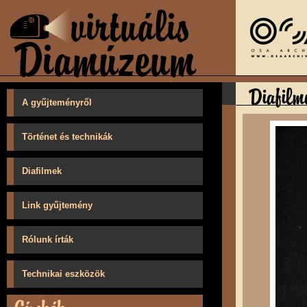
A gyűjteményről
Történet és technikák
Diafilmek
Link gyűjtemény
Rólunk írták
Technikai eszközök