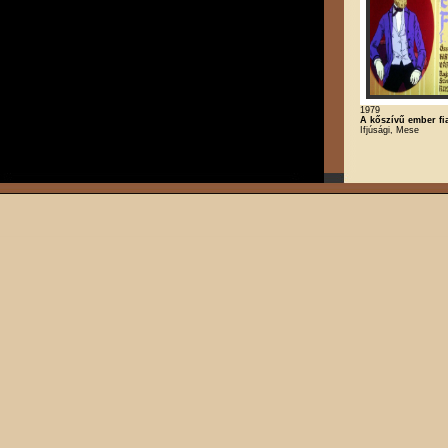
1979
A kőszívű ember fia
Ifjúsági, Mese