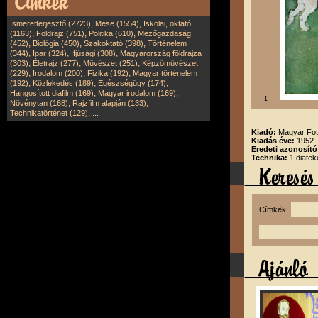
,
,
Ismeretterjesztő (2723)
Mese (1554)
Iskolai, oktató
,
,
,
(1163)
Földrajz (751)
Politika (610)
Mezőgazdaság
,
,
,
(452)
Biológia (450)
Szakoktató (398)
Történelem
,
,
,
(344)
Ipar (324)
Ifjúsági (308)
Magyarország földrajza
,
,
,
(303)
Életrajz (277)
Művészet (251)
Képzőművészet
,
,
,
(229)
Irodalom (200)
Fizika (192)
Magyar történelem
,
,
,
(192)
Közlekedés (189)
Egészségügy (174)
,
,
Hangosított diafilm (169)
Magyar irodalom (169)
1
,
,
Növénytan (168)
Rajzfilm alapján (133)
,
Technikatörténet (129)
...
Kiadó:
Magyar Fot
Kiadás éve:
1952
Eredeti azonosító
Technika:
1 diatek
Címkék: