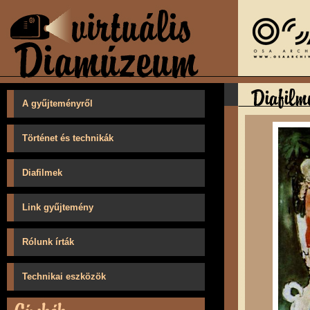
A gyűjteményről
Történet és technikák
Diafilmek
Link gyűjtemény
Rólunk írták
Technikai eszközök